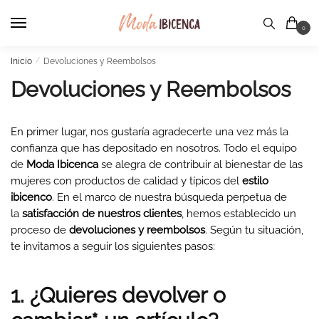
Skip
Skip
to
to
0
navigation
content
Inicio
/
Devoluciones y Reembolsos
Devoluciones y Reembolsos
En primer lugar, nos gustaría agradecerte una vez más la
confianza que has depositado en nosotros. Todo el equipo
de
Moda Ibicenca
se alegra de contribuir al bienestar de las
mujeres con productos de calidad y típicos del
estilo
ibicenco
. En el marco de nuestra búsqueda perpetua de
la
satisfacción de nuestros clientes
, hemos establecido un
proceso de
devoluciones y reembolsos
. Según tu situación,
te invitamos a seguir los siguientes pasos:
1. ¿Quieres devolver o