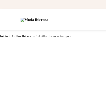
Skip
Skip
to
to
navigation
content
Inicio
/
Anillos Ibicencos
/
Anillo Ibicenco Antiguo