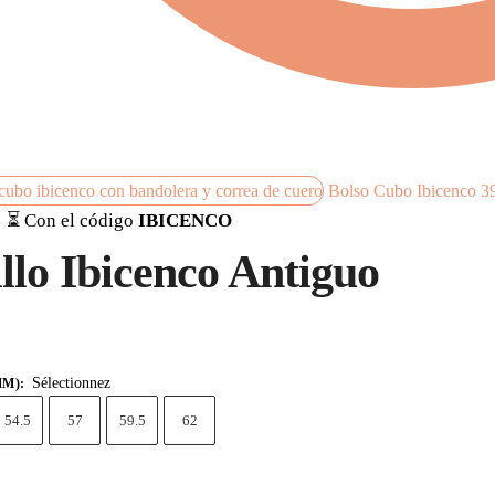
Bolso Cubo Ibicenco
3
⏳ Con el código
IBICENCO
llo Ibicenco Antiguo
Sélectionnez
MM)
:
54.5
57
59.5
62