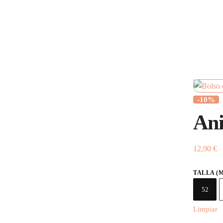
-10%
Ani
12,90
€
TALLA (
52
Limpiar