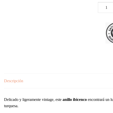
Anillo
Ibicenco
Antiguo
cantidad
Descripción
Delicado y ligeramente vintage, este
anillo ibicenco
encontrará un lu
turquesa.