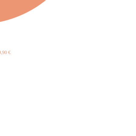
9,90
€