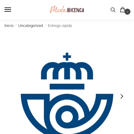
Skip
Skip
to
to
0
navigation
content
Inicio
/
Uncategorized
/
Entrega rápida