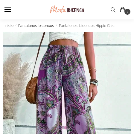
Skip
Skip
to
to
0
navigation
content
Inicio
/
Pantalones Ibicencos
/
Pantalones Ibicencos Hippie Chic