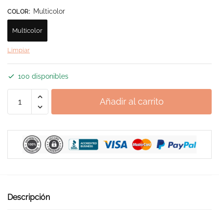
Multicolor
COLOR
:
Multicolor
Limpiar
100 disponibles
Pantalones
Añadir al carrito
Ibicencos
Hippie
Chic
cantidad
Descripción