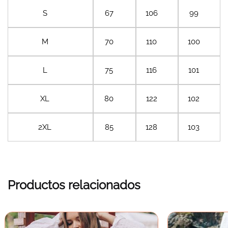
S
67
106
99
M
70
110
100
L
75
116
101
XL
80
122
102
2XL
85
128
103
Productos relacionados