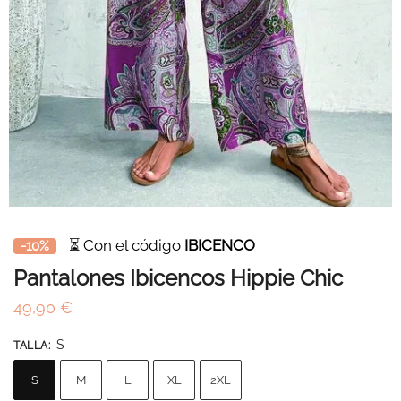
⏳ Con el código
IBICENCO
-10%
Pantalones Ibicencos Hippie Chic
49,90
€
S
TALLA
:
S
M
L
XL
2XL