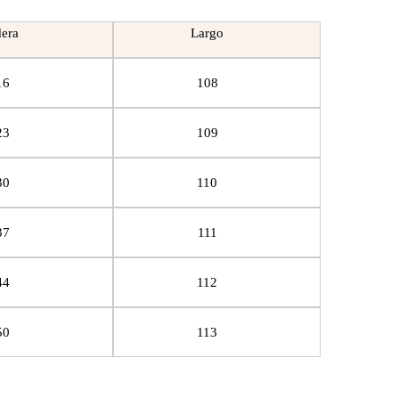
era
Largo
16
108
23
109
30
110
37
111
44
112
50
113