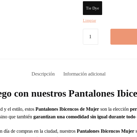
Tie Dye
Limpiar
Pantalones
Ibicencos
Tie
Dye
cantidad
Descripción
Información adicional
iego con nuestros Pantalones Ibi
y el estilo, estos
Pantalones Ibicencos de Mujer
son la elección
per
 sino que también
garantizan una comodidad sin igual durante todo 
un día de compras en la ciudad, nuestros
Pantalones Ibicencos Mujer
s