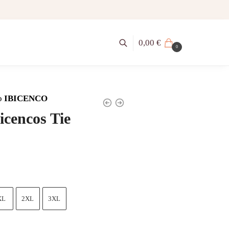
0,00
€
0
o
IBICENCO
icencos Tie
XL
2XL
3XL