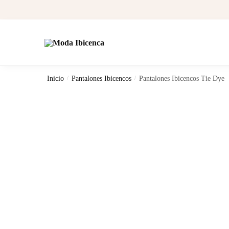
Skip
Skip
to
to
navigation
content
Inicio
/
Pantalones Ibicencos
/
Pantalones Ibicencos Tie Dye