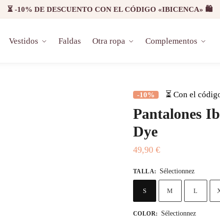
⏳ -10% DE DESCUENTO CON EL CÓDIGO «IBICENCA» 🛍️
Vestidos
Faldas
Otra ropa
Complementos
⏳ Con el códig
-10%
Pantalones Ib
Dye
49,90
€
Sélectionnez
TALLA
:
S
M
L
Sélectionnez
COLOR
: