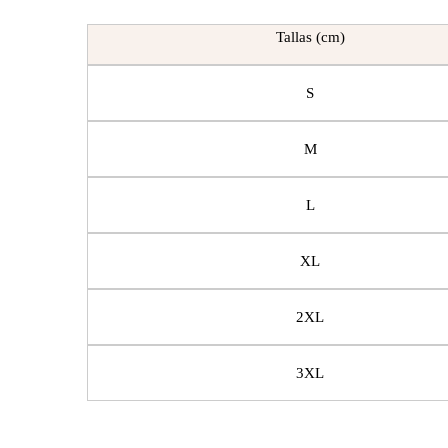
Tallas (cm)
S
M
L
XL
2XL
3XL