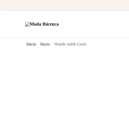
Skip to navigation
Skip to content
Inicio
/
Inicio
/
Vestido Adlib Corto