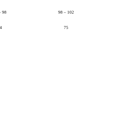
– 98
98 – 102
4
75