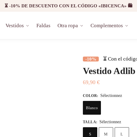
⏳ -10% DE DESCUENTO CON EL CÓDIGO «IBICENCA» 🛍️
Vestidos
Faldas
Otra ropa
Complementos
⏳ Con el códig
-10%
Vestido Adlib
69,90
€
Sélectionnez
COLOR
:
Blanco
Sélectionnez
TALLA
:
S
M
L