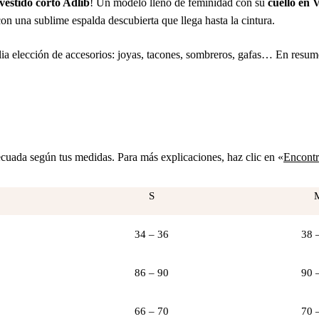
vestido corto Adlib
! Un modelo lleno de feminidad con su
cuello en 
con una sublime espalda descubierta que llega hasta la cintura.
lia elección de accesorios: joyas, tacones, sombreros, gafas… En resum
decuada según tus medidas. Para más explicaciones, haz clic en «
Encontra
S
34 – 36
38 
86 – 90
90 
66 – 70
70 