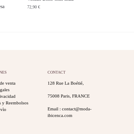
esa
72,90
€
NES
CONTACT
de venta
128 Rue La Boétié,
gales
75008 Paris, FRANCE
rivacidad
s y Reembolsos
Email : contact@moda-
nvìo
ibicenca.com