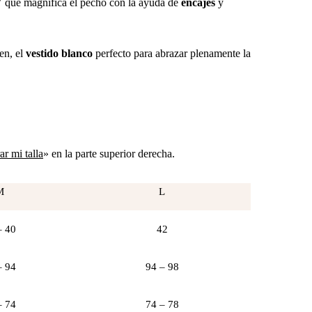
V
que magnifica el pecho con la ayuda de
encajes
y
en, el
vestido blanco
perfecto para abrazar plenamente la
r mi talla
» en la parte superior derecha.
M
L
– 40
42
– 94
94 – 98
– 74
74 – 78