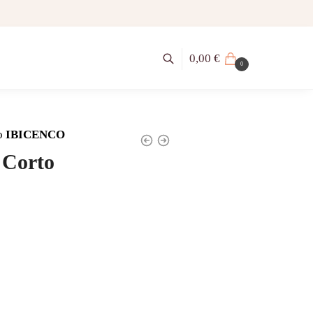
0,00
€
0
o
IBICENCO
 Corto