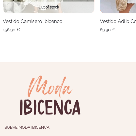
Out of stock
Vestido Camisero Ibicenco
Vestido Adlib C
156,90
€
69,90
€
SOBRE MODA IBICENCA