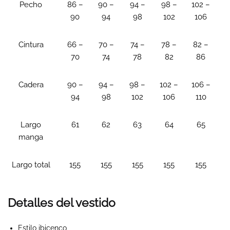
Pecho
86 –
90 –
94 –
98 –
102 –
90
94
98
102
106
Cintura
66 –
70 –
74 –
78 –
82 –
70
74
78
82
86
Cadera
90 –
94 –
98 –
102 –
106 –
94
98
102
106
110
Largo
61
62
63
64
65
manga
Largo total
155
155
155
155
155
Detalles del vestido
Estilo ibicenco