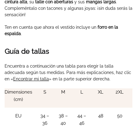
cintura alta
, su
talle con aberturas
y sus
mangas largas
.
Compleméntalo con tacones y algunas joyas: ¡sin duda serás la
sensación!
Ten en cuenta que ahora el vestido incluye un
forro en la
espalda
.
Guía de tallas
Encuentra a continuación una tabla para elegir la talla
adecuada según tus medidas. Para más explicaciones, haz clic
en «
Encontrar mi talla
» en la parte superior derecha.
Dimensiones
S
M
L
XL
2XL
(cm)
EU
34 –
38 –
44 –
48
50
36
40
46