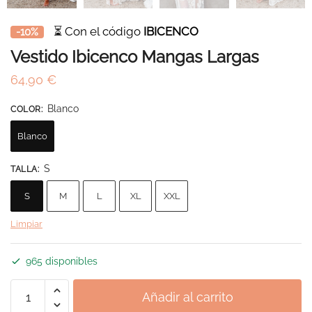
⏳ Con el código
IBICENCO
-10%
Vestido Ibicenco Mangas Largas
64,90
€
Blanco
COLOR
:
Blanco
S
TALLA
:
S
M
L
XL
XXL
Limpiar
965 disponibles
Vestido
Añadir al carrito
Ibicenco