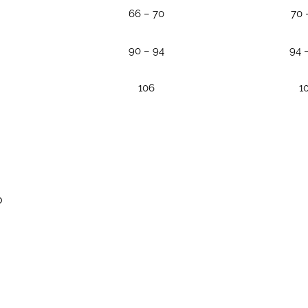
66 – 70
70 
90 – 94
94 
106
1
o