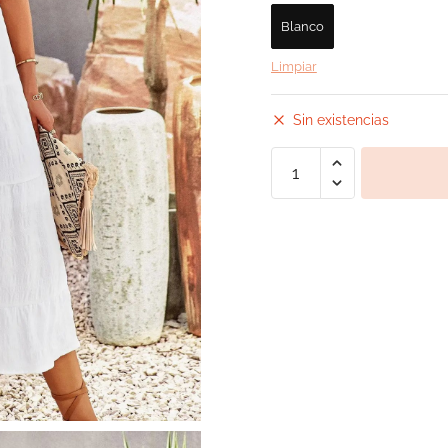
Blanco
Limpiar
Sin existencias
Vestido
Ibicenco
Cintura
Alta
cantidad