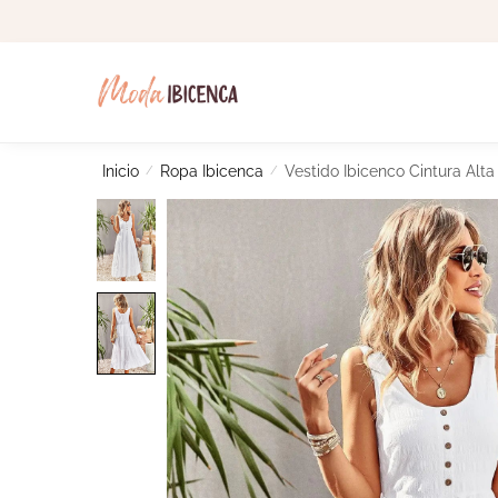
Skip
Skip
to
to
navigation
content
Inicio
/
Ropa Ibicenca
/
Vestido Ibicenco Cintura Alta