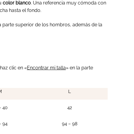
su
color blanco
. Una referencia muy cómoda con
ha hasta el fondo.
a parte superior de los hombros, además de la
haz clic en «
Encontrar mi talla
» en la parte
M
L
– 40
42
– 94
94 – 98