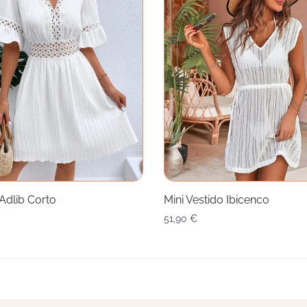
Adlib Corto
Mini Vestido Ibicenco
51,90
€