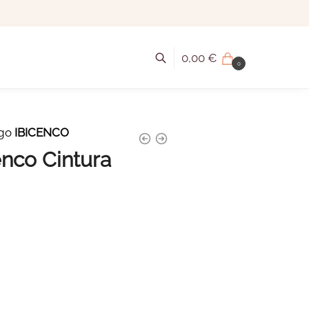
0,00
€
0
igo
IBICENCO
enco Cintura