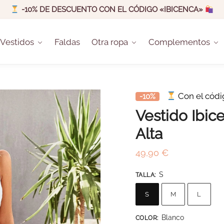
-10% DE DESCUENTO CON EL CÓDIGO «IBICENCA»
Vestidos
Faldas
Otra ropa
Complementos
Con el cód
-10%
Vestido Ibic
Alta
49,90
€
S
TALLA
:
S
M
L
Blanco
COLOR
: