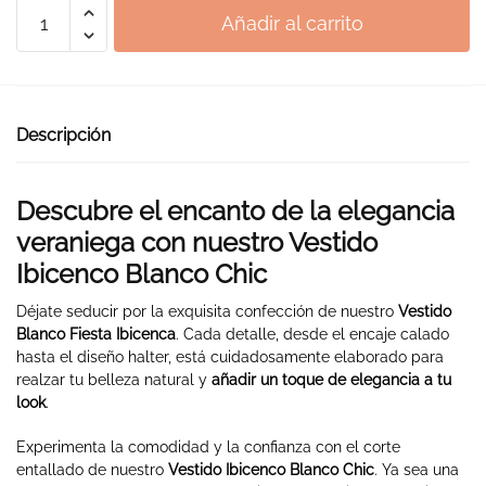
Vestido
Añadir al carrito
Ibicenco
Corto
de
Fiesta
Descripción
cantidad
Descubre el encanto de la elegancia
veraniega con nuestro Vestido
Ibicenco Blanco Chic
Déjate seducir por la exquisita confección de nuestro
Vestido
Blanco Fiesta Ibicenca
. Cada detalle, desde el encaje calado
hasta el diseño halter, está cuidadosamente elaborado para
realzar tu belleza natural y
añadir un toque de elegancia a tu
look
.
Experimenta la comodidad y la confianza con el corte
entallado de nuestro
Vestido Ibicenco Blanco Chic
. Ya sea una