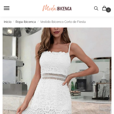
Skip
Skip
to
to
0
navigation
content
Inicio
/
Ropa Ibicenca
/
Vestido Ibicenco Corto de Fiesta