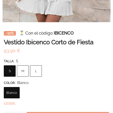
Con el código
IBICENCO
-10%
Vestido Ibicenco Corto de Fiesta
93,90
€
S
TALLA
:
S
M
L
Blanco
COLOR
:
Blanco
Limpiar