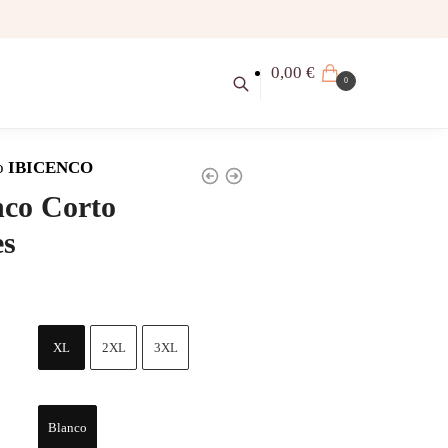
0,00
€
0
o
IBICENCO
nco Corto
es
XL
2XL
3XL
Blanco