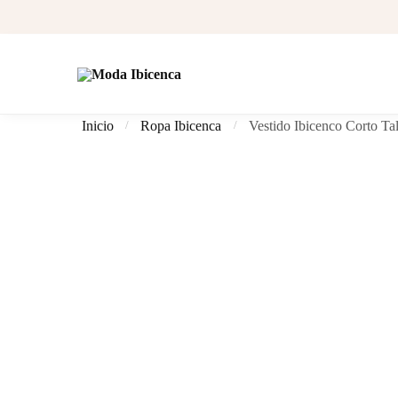
Skip
Skip
to
to
navigation
content
Inicio
Ropa Ibicenca
Vestido Ibicenco Corto Ta
/
/