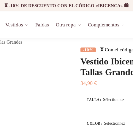
⏳ -10% DE DESCUENTO CON EL CÓDIGO «IBICENCA» 🛍️
Vestidos
Faldas
Otra ropa
Complementos
llas Grandes
⏳ Con el códig
-10%
Vestido Ibice
Tallas Grand
34,90
€
Sélectionnez
TALLA
:
Sélectionnez
COLOR
: