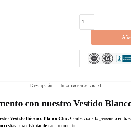
Vestido
Ibicenco
Corto
Añad
Tallas
Grandes
cantidad
Descripción
Información adicional
mento con nuestro Vestido Blanc
uestro
Vestido Ibicenco Blanco Chic
. Confeccionado pensando en ti, e
 necesitas para disfrutar de cada momento.