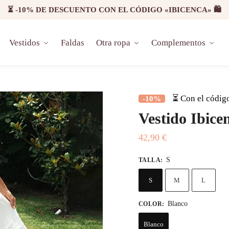
⏳ -10% DE DESCUENTO CON EL CÓDIGO «IBICENCA» 🛍️
Vestidos
Faldas
Otra ropa
Complementos
⏳ Con el códig
-10%
Vestido Ibice
42,90
€
S
TALLA
:
S
M
L
Blanco
COLOR
:
Blanco