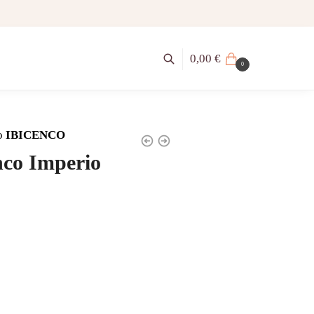
0,00
€
0
o
IBICENCO
nco Imperio