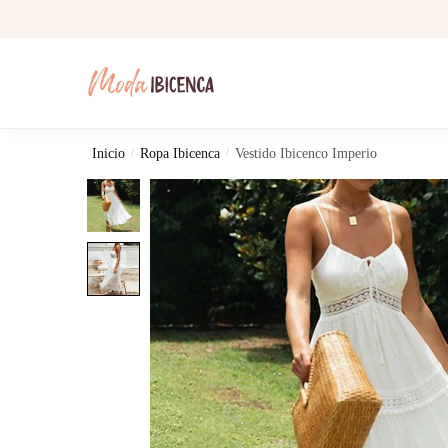
Skip
Skip
to
to
navigation
content
Inicio
/
Ropa Ibicenca
/
Vestido Ibicenco Imperio