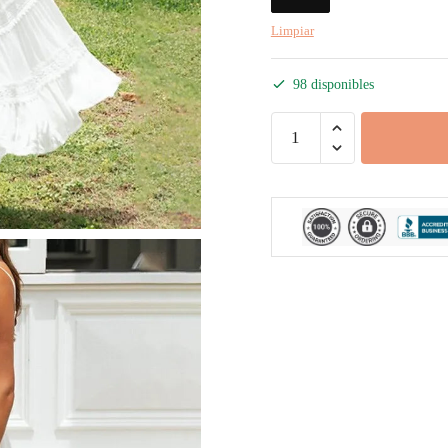
Limpiar
98 disponibles
Vestido
Ibicenco
Imperio
cantidad