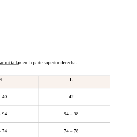
r mi talla
» en la parte superior derecha.
M
L
– 40
42
– 94
94 – 98
– 74
74 – 78