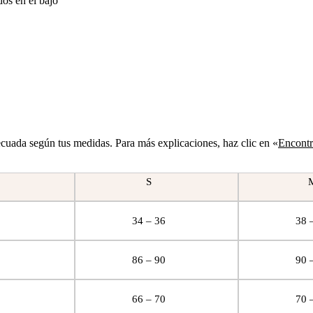
ados en el bajo
decuada según tus medidas. Para más explicaciones, haz clic en «
Encontra
S
34 – 36
38 
86 – 90
90 
66 – 70
70 