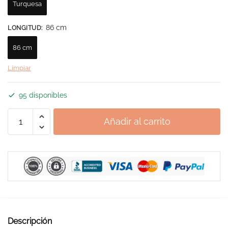
Turquesa
86 cm
LONGITUD
:
86 cm
Limpiar
95 disponibles
Collar
Añadir al carrito
Ibicenco
de
Turquesa
cantidad
Descripción