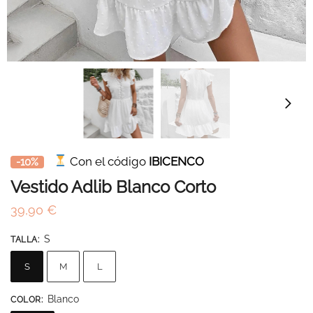
Con el código
IBICENCO
-10%
Vestido Adlib Blanco Corto
39,90
€
S
TALLA
:
S
M
L
Blanco
COLOR
: