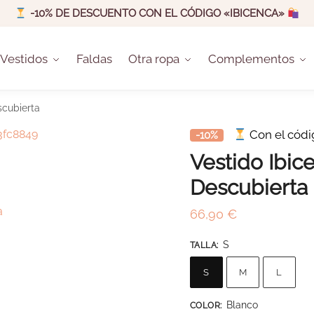
-10% DE DESCUENTO CON EL CÓDIGO «IBICENCA»
Vestidos
Faldas
Otra ropa
Complementos
scubierta
Con el cód
-10%
Vestido Ibic
Descubierta
66,90
€
S
TALLA
:
S
M
L
Blanco
COLOR
: