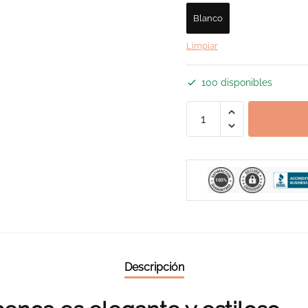
Blanco
Limpiar
100 disponibles
Vestido
Ibicenco
Espalda
Descubierta
cantidad
Descripción