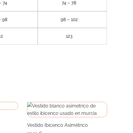
– 74
74 – 78
– 98
98 – 102
22
123
Vestido Ibicenco Asimétrico