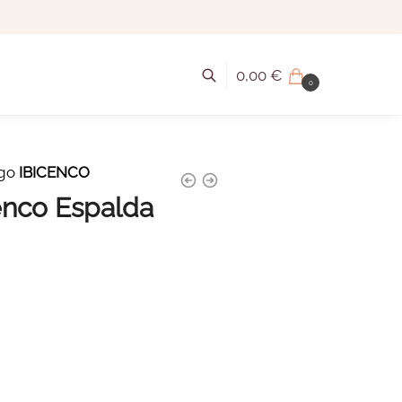
0,00
€
0
igo
IBICENCO
enco Espalda