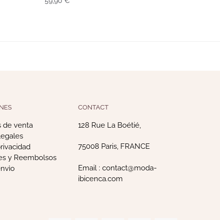
59,90
€
NES
CONTACT
 de venta
128 Rue La Boétié,
legales
75008 Paris, FRANCE
privacidad
es y Reembolsos
Email : contact@moda-
envìo
ibicenca.com