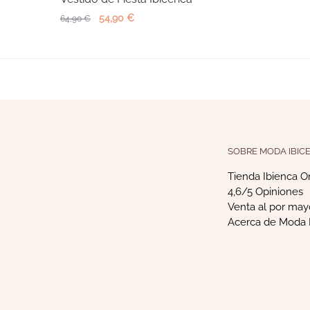
El
El
54,90
€
64,90
€
precio
precio
original
actual
era:
es:
64,90 €.
54,90 €.
SOBRE MODA IBIC
Tienda Ibienca O
4,6/5 Opiniones
Venta al por may
Acerca de Moda 