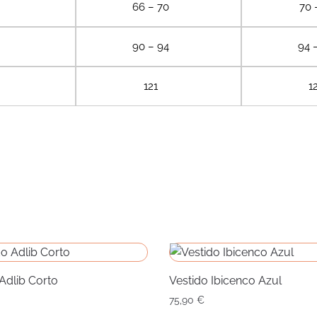
66 – 70
70 
90 – 94
94 
121
1
Adlib Corto
Vestido Ibicenco Azul
75,90
€