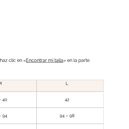
haz clic en «
Encontrar mi talla
» en la parte
M
L
– 40
42
– 94
94 – 98