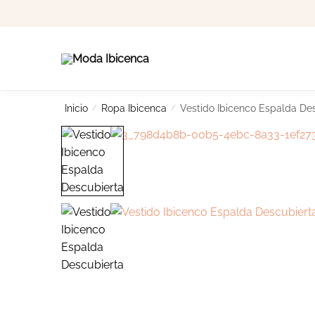
Skip
Skip
to
to
navigation
content
Inicio
/
Ropa Ibicenca
/
Vestido Ibicenco Espalda De