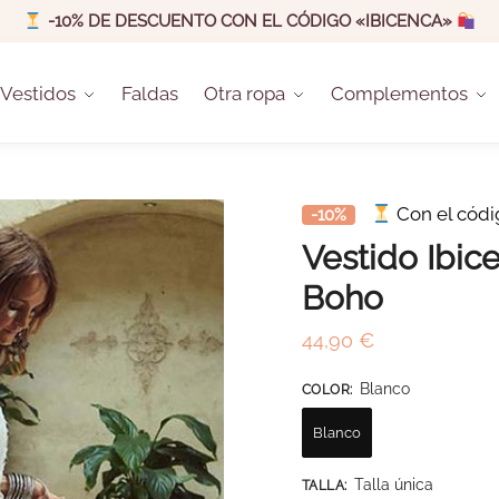
-10% DE DESCUENTO CON EL CÓDIGO «IBICENCA»
Vestidos
Faldas
Otra ropa
Complementos
Con el cód
-10%
Vestido Ibice
Boho
44,90
€
Blanco
COLOR
:
Blanco
Talla única
TALLA
: