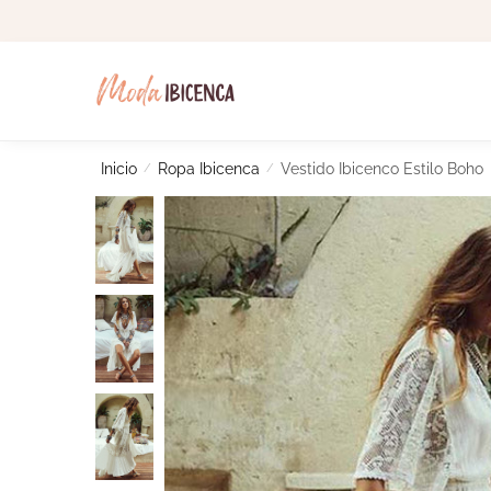
Skip
Skip
to
to
navigation
content
Inicio
/
Ropa Ibicenca
/
Vestido Ibicenco Estilo Boho