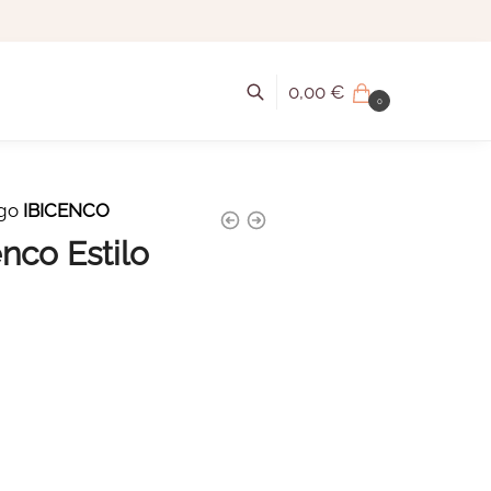
0,00
€
0
igo
IBICENCO
nco Estilo