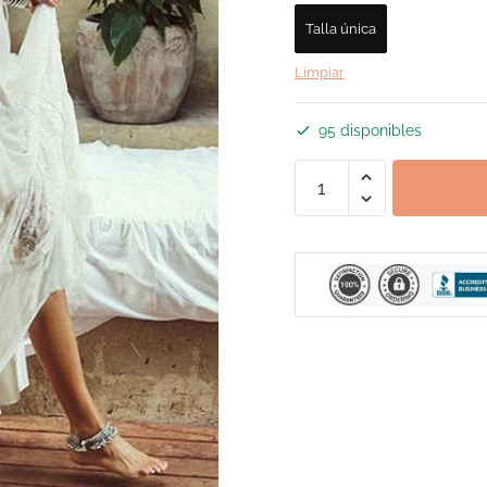
Talla única
Limpiar
95 disponibles
Vestido
Ibicenco
Estilo
Boho
cantidad