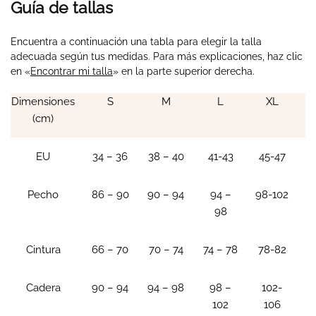
Guía de tallas
Encuentra a continuación una tabla para elegir la talla
adecuada según tus medidas. Para más explicaciones, haz clic
en «
Encontrar mi talla
» en la parte superior derecha.
Dimensiones
S
M
L
XL
(cm)
EU
34 – 36
38 – 40
41-43
45-47
Pecho
86 – 90
90 – 94
94 –
98-102
98
Cintura
66 – 70
70 – 74
74 – 78
78-82
Cadera
90 – 94
94 – 98
98 –
102-
102
106