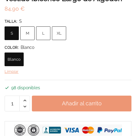
84,90
€
S
TALLA
:
S
M
L
XL
Blanco
COLOR
:
Blanco
Limpiar
98 disponibles
Vestido
Añadir al carrito
Ibicenco
Largo
de
Algodón
cantidad