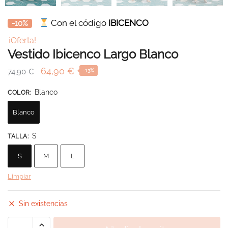
Con el código
IBICENCO
-10%
¡Oferta!
Vestido Ibicenco Largo Blanco
El
El
64,90
€
74,90
€
-13%
precio
precio
Blanco
COLOR
:
original
actual
era:
es:
Blanco
74,90 €.
64,90 €.
S
TALLA
:
S
M
L
Limpiar
Sin existencias
Vestido