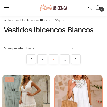
Skip
Skip
to
to
0
navigation
content
Inicio
/
Vestidos Ibicencos Blancos
/
Página 2
Vestidos Ibicencos Blancos
1
2
3
-7%