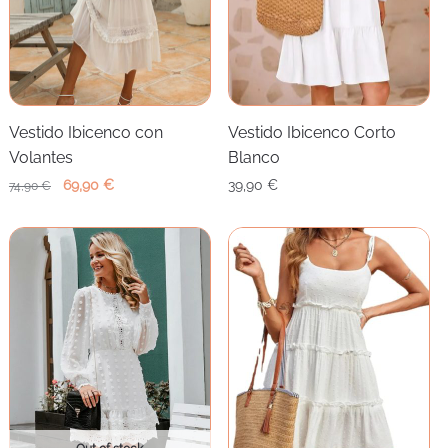
Vestido Ibicenco con
Vestido Ibicenco Corto
Volantes
Blanco
El
El
69,90
€
39,90
€
74,90
€
precio
precio
original
actual
era:
es:
74,90 €.
69,90 €.