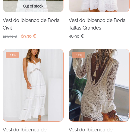
Out of stock
Vestido Ibicenco de Boda
Vestido Ibicenco de Boda
Civil
Tallas Grandes
El
El
69,90
€
48,90
€
129,90
€
precio
precio
original
actual
-11%
-17%
era:
es:
129,90 €.
69,90 €.
Vestido Ibicenco de
Vestido Ibicenco de