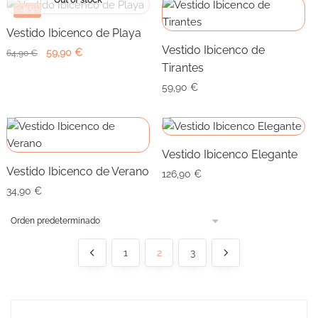
-8%
Vestido Ibicenco de Playa
Vestido Ibicenco de
El
El
59,90
€
64,90
€
Tirantes
precio
precio
original
actual
59,90
€
era:
es:
64,90 €.
59,90 €.
Vestido Ibicenco Elegante
Vestido Ibicenco de Verano
126,90
€
34,90
€
1
2
3