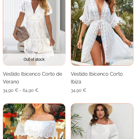
Out of stock
Vestido Ibicenco Corto de
Vestido Ibicenco Corto
Verano
Ibiza
Rango
34,90
€
-
64,90
€
34,90
€
de
precios:
desde
34,90 €
hasta
64,90 €