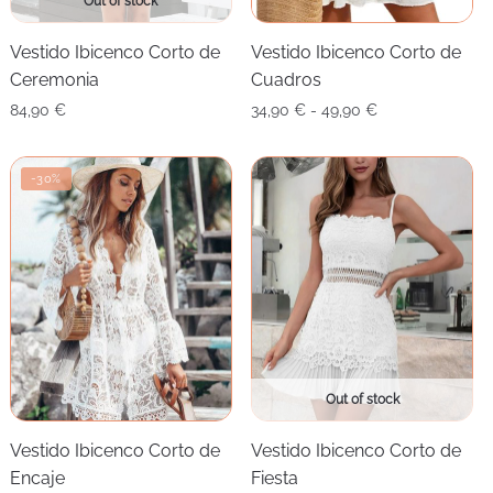
Out of stock
Vestido Ibicenco Corto de
Vestido Ibicenco Corto de
Ceremonia
Cuadros
Rango
84,90
€
34,90
€
-
49,90
€
de
precios:
-30%
desde
34,90 €
hasta
49,90 €
Out of stock
Vestido Ibicenco Corto de
Vestido Ibicenco Corto de
Encaje
Fiesta