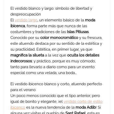
El vestido blanco y largo: símbolo de libertad y
despreocupación
El
vestido largo
, un elemento básico de la
moda
ibicenca
, forma parte más que nunca de las
costumbres y tradiciones de las
Islas Pitiusas
.
Conocido por su
color monocromático
y su frescura,
este atuendo destaca por su sentido de la estética y
su practicidad. Estética, en primer lugar, ya que
magnifica la silueta
a la vez que
oculta los detalles
indecorosos
; y práctico, porque es muy cómodo,
tanto para llevarlo a diario como para un evento
especial como una velada, una boda…
El vestido ibicenco blanco y corto, atuendo perfecto
para el verano
Un poco menos conocido que el tipo anterior, pero
igual de bonito y elegante, ¡el
vestido corto de estilo
ibicenco
es la nueva tendencia de la
moda Adlib
! Si
alguna vez visitas el pueblo de
Sant Rafael
, esta es