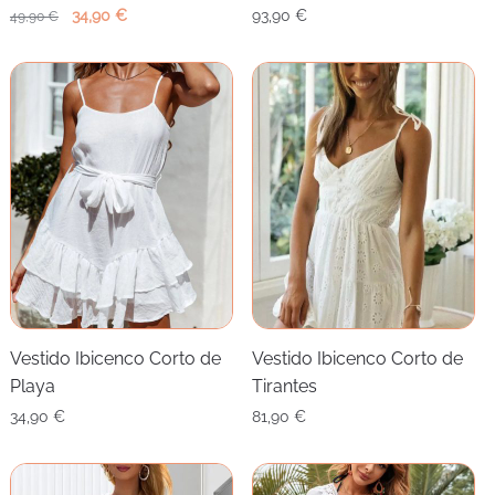
El
El
34,90
€
93,90
€
49,90
€
precio
precio
original
actual
era:
es:
49,90 €.
34,90 €.
Vestido Ibicenco Corto de
Vestido Ibicenco Corto de
Playa
Tirantes
34,90
€
81,90
€