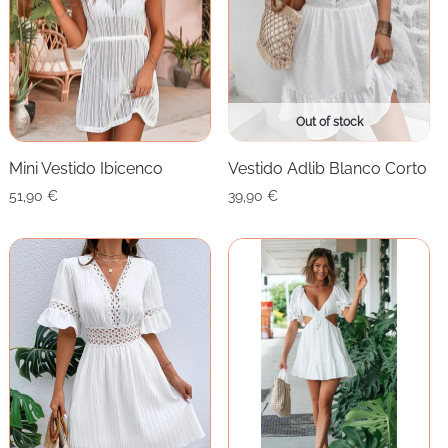
Out of stock
Mini Vestido Ibicenco
Vestido Adlib Blanco Corto
51,90
€
39,90
€