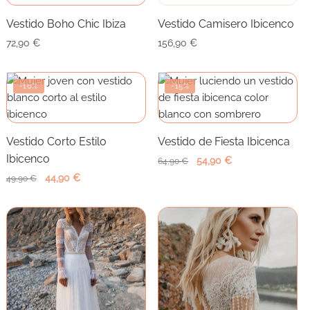
Vestido Boho Chic Ibiza
Vestido Camisero Ibicenco
72,90
€
156,90
€
-10%
-15%
Vestido Corto Estilo
Vestido de Fiesta Ibicenca
Ibicenco
El
El
54,90
€
64,90
€
precio
precio
El
El
44,90
€
49,90
€
original
actual
precio
precio
era:
es:
original
actual
64,90 €.
54,90 €.
era:
es:
49,90 €.
44,90 €.