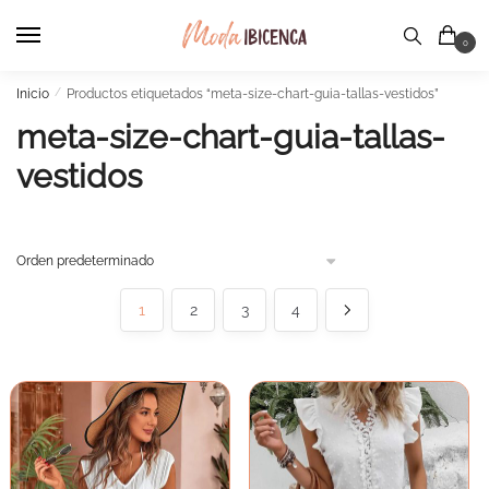
Skip
Skip
to
to
0
navigation
content
Inicio
/
Productos etiquetados “meta-size-chart-guia-tallas-vestidos”
meta-size-chart-guia-tallas-
vestidos
1
2
3
4