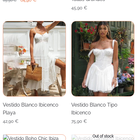
64,90
€
69,90
€
precio
precio
45,90
€
original
actual
era:
es:
69,90 €.
64,90 €.
Vestido Blanco Ibicenco
Vestido Blanco Tipo
Playa
Ibicenco
42,90
€
75,90
€
Out of stock