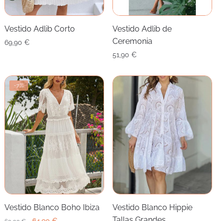
Vestido Adlib Corto
Vestido Adlib de
Ceremonia
69,90
€
51,90
€
-7%
Vestido Blanco Boho Ibiza
Vestido Blanco Hippie
Tallas Grandes
El
El