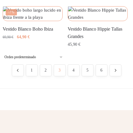
-7%
Vestido Blanco Boho Ibiza
Vestido Blanco Hippie Tallas
Grandes
El
El
64,90
€
69,90
€
precio
precio
45,90
€
original
actual
era:
es:
69,90 €.
64,90 €.
1
2
3
4
5
6