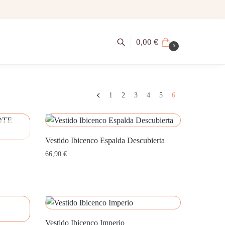
0,00
€
0
1
2
3
4
5
6
Vestido Ibicenco Espalda Descubierta
66,90
€
Vestido Ibicenco Imperio