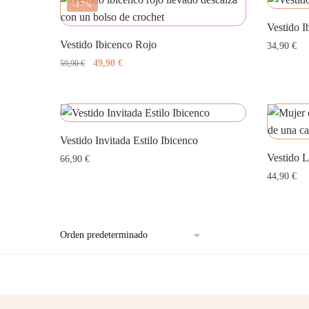
-17%
Vestido I
Vestido Ibicenco Rojo
34,90
€
El
El
49,90
€
59,90
€
precio
precio
original
actual
era:
es:
59,90 €.
49,90 €.
Vestido Invitada Estilo Ibicenco
Vestido L
66,90
€
44,90
€