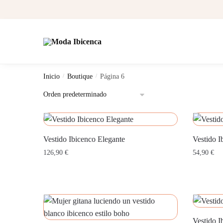
Skip
Skip
to
to
navigation
content
Inicio
/
Boutique
/
Página 6
Vestido Ibicenco Elegante
Vestido I
126,90
€
54,90
€
Vestido I