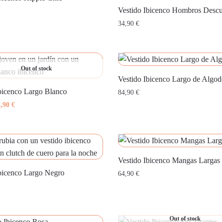
Vestido Ibicenco Hombros Descu
34,90
€
Out of stock
Vestido Ibicenco Largo de Algo
bicenco Largo Blanco
84,90
€
El
4,90
€
ecio
precio
iginal
actual
a:
es:
,90 €.
64,90 €.
Vestido Ibicenco Mangas Largas
Ibicenco Largo Negro
64,90
€
Out of stock