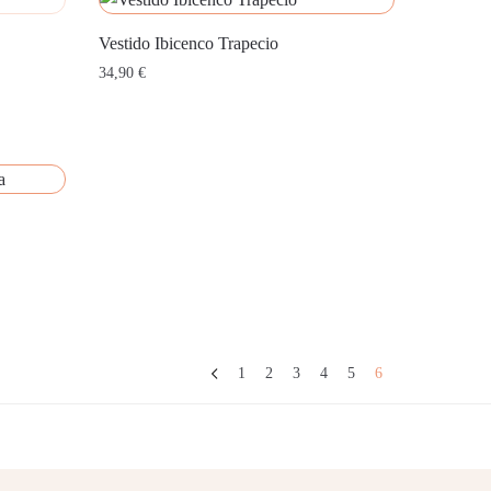
Vestido Ibicenco Trapecio
34,90
€
1
2
3
4
5
6