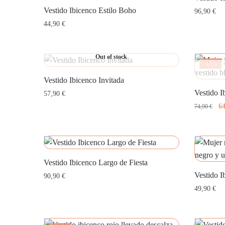
Vestido Ibicenco Estilo Boho
96,90
€
44,90
€
Out of stock
-13%
Vestido Ibicenco Invitada
Vestido I
57,90
€
El
6
74,90
€
pr
or
er
74
Vestido Ibicenco Largo de Fiesta
Vestido 
90,90
€
49,90
€